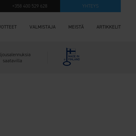
+358 400 529 628
YHTEYS
UOTTEET
VALMISTAJA
MEISTÄ
ARTIKKELIT
ljousalennuksia
saatavilla