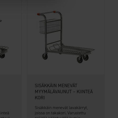
SISÄKKÄIN MENEVÄT
MYYMÄLÄVAUNUT – KIINTEÄ
KORI
Sisäkkäin menevät lavakärryt,
iinteä
joissa on takakori. Varustettu