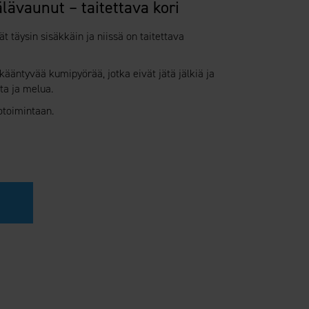
ävaunut – taitettava kori
täysin sisäkkäin ja niissä on taitettava
ääntyvää kumipyörää, jotka eivät jätä jälkiä ja
ta ja melua.
totoimintaan.