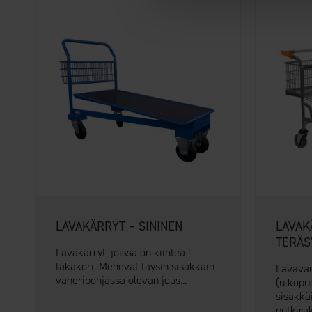
LAVAKÄRRYT – SININEN
LAVAK
TERÄ
Lavakärryt, joissa on kiinteä
takakori. Menevät täysin sisäkkäin
Lavavau
vaneripohjassa olevan jous...
(ulkopu
sisäkkä
putkirak