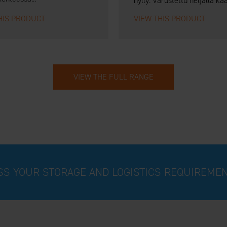
hylly. Varustettu neljällä kää
HIS PRODUCT
VIEW THIS PRODUCT
VIEW THE FULL RANGE
USS YOUR STORAGE AND LOGISTICS REQUIREME