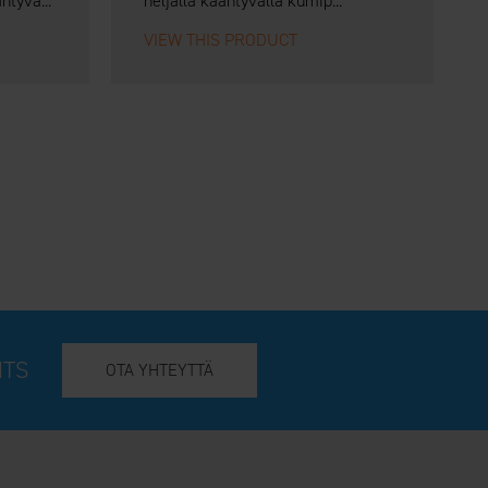
ntyvä...
neljällä kääntyvällä kumip...
VIEW THIS PRODUCT
NTS
OTA YHTEYTTÄ