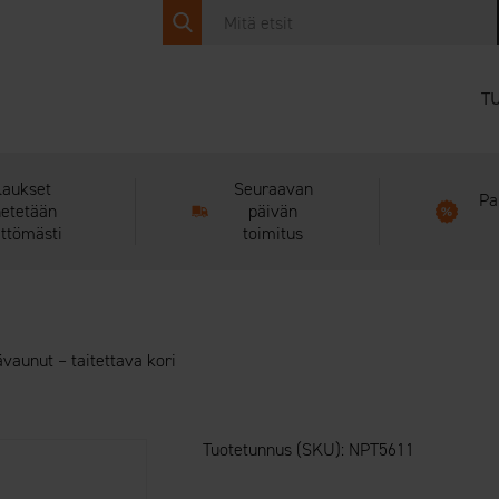
T
laukset
Seuraavan
Pa
hetetään
päivän
ittömästi
toimitus
aunut – taitettava kori
Tuotetunnus (SKU):
NPT5611