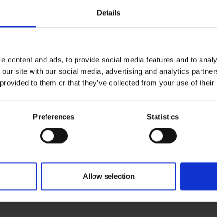
Details
asiteetti
500kg
paino
26kg
e content and ads, to provide social media features and to analy
ly
Sinkki
 our site with our social media, advertising and analytics partn
 provided to them or that they’ve collected from your use of their
Taitettava kori
eight
Kokonaiskorkeus
Preferences
Statistics
Allow selection
RELATED PRODUCTS