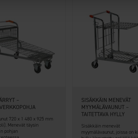
ÄRRYT –
SISÄKKÄIN MENEVÄT
SVERKKOPOHJA
MYYMÄLÄVAUNUT –
TAITETTAVA HYLLY
nut 720 x 1 480 x 925 mm
oli). Menevät täysin
Sisäkkäin menevät
in pohjan
myymälävaunut, joissa on k
enteessa...