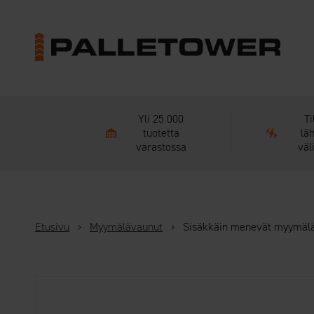
Yli 25 000
Ti
tuotetta
lä
varastossa
väl
Etusivu
›
Myymälävaunut
›
Sisäkkäin menevät myymäläv