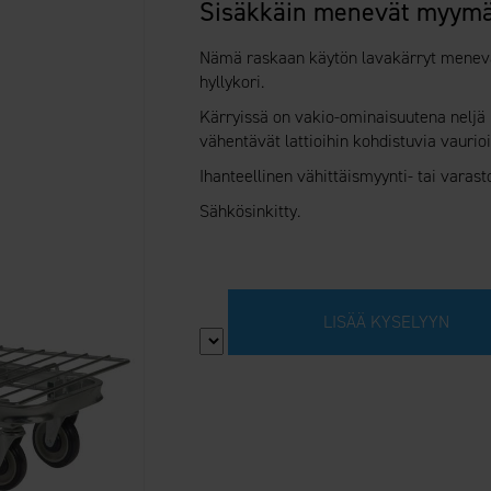
Sisäkkäin menevät myymäl
Nämä raskaan käytön lavakärryt menevät 
hyllykori.
Kärryissä on vakio-ominaisuutena neljä k
vähentävät lattioihin kohdistuvia vaurioi
Ihanteellinen vähittäismyynti- tai varas
Sähkösinkitty.
LISÄÄ KYSELYYN
Määrä