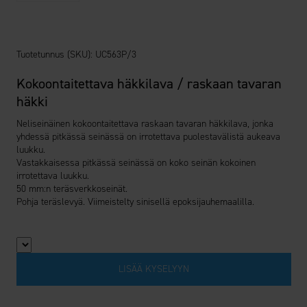
Tuotetunnus (SKU):
UC563P/3
Kokoontaitettava häkkilava / raskaan tavaran
häkki
Neliseinäinen kokoontaitettava raskaan tavaran häkkilava, jonka
yhdessä pitkässä seinässä on irrotettava puolestavälistä aukeava
luukku.
Vastakkaisessa pitkässä seinässä on koko seinän kokoinen
irrotettava luukku.
50 mm:n teräsverkkoseinät.
Pohja teräslevyä. Viimeistelty sinisellä epoksijauhemaalilla.
Määrä
LISÄÄ KYSELYYN