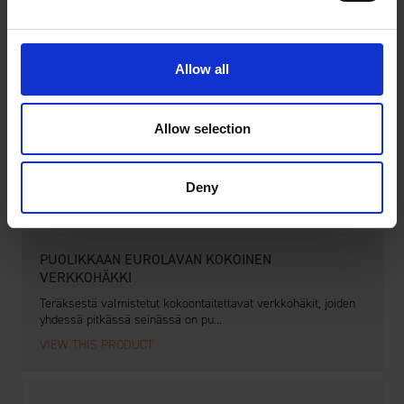
Allow all
Allow selection
Deny
PUOLIKKAAN EUROLAVAN KOKOINEN
VERKKOHÄKKI
Teräksestä valmistetut kokoontaitettavat verkkohäkit, joiden
yhdessä pitkässä seinässä on pu...
VIEW THIS PRODUCT