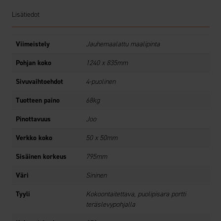
Lisätiedot
Viimeistely
Jauhemaalattu maalipinta
Pohjan koko
1240 x 835mm
Sivuvaihtoehdot
4-puolinen
Tuotteen paino
68kg
Pinottavuus
Joo
Verkko koko
50 x 50mm
Sisäinen korkeus
795mm
Väri
Sininen
Tyyli
Kokoontaitettava, puolipisara portti
teräslevypohjalla