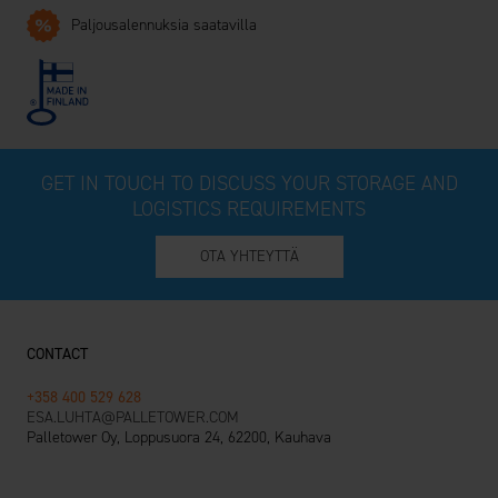
Paljousalennuksia saatavilla
GET IN TOUCH TO DISCUSS YOUR STORAGE AND
LOGISTICS REQUIREMENTS
OTA YHTEYTTÄ
CONTACT
+358 400 529 628
ESA.LUHTA@PALLETOWER.COM
Palletower Oy, Loppusuora 24, 62200, Kauhava