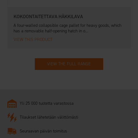
KOKOONTAITETTAVA HÄKKILAVA
A four-walled collapsible cage pallet for heavy goods, which
has a removable half-opening hatch in o...
VIEW THIS PRODUCT
VIEW THE FULL RANGE
Yli 25 000 tuotetta varastossa
Tilaukset lähetetään välittömästi
Seuraavan päivän toimitus