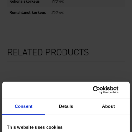
Kokonaiskorkeus
970mm
Romahtanut korkeus
350mm
RELATED PRODUCTS
Consent
Details
About
This website uses cookies