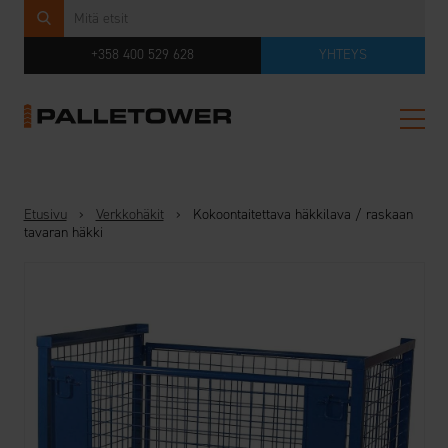
+358 400 529 628
YHTEYS
Etusivu
›
Verkkohäkit
›
Kokoontaitettava häkkilava / raskaan
tavaran häkki